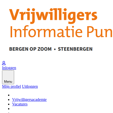
Inloggen
Menu
Mijn profiel
Uitloggen
Vrijwilligersacademie
Vacatures