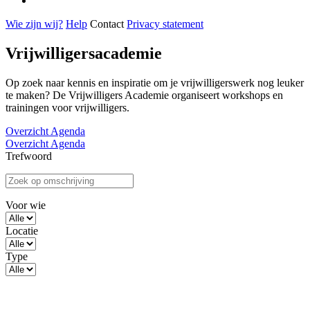
Wie zijn wij?
Help
Contact
Privacy statement
Vrijwilligersacademie
Op zoek naar kennis en inspiratie om je vrijwilligerswerk nog leuker
te maken? De Vrijwilligers Academie organiseert workshops en
trainingen voor vrijwilligers.
Overzicht
Agenda
Overzicht
Agenda
Filters
Trefwoord
Voor wie
Locatie
Type
Activiteiten