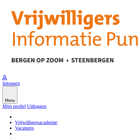
Inloggen
Menu
Mijn profiel
Uitloggen
Vrijwilligersacademie
Vacatures