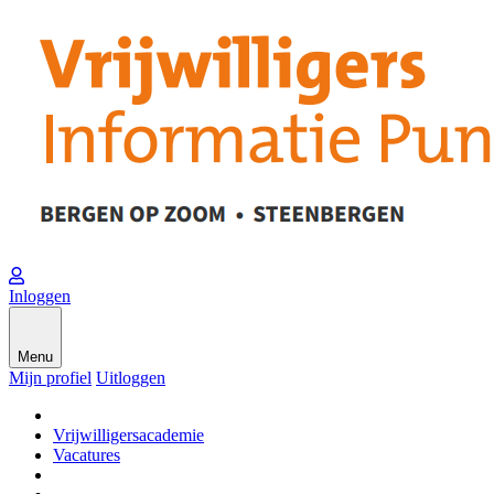
Inloggen
Menu
Mijn profiel
Uitloggen
Vrijwilligersacademie
Vacatures