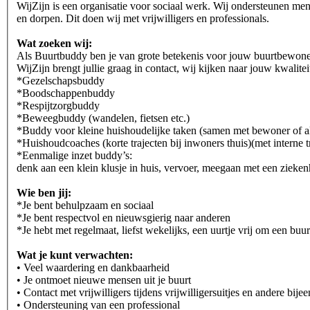
WijZijn is een organisatie voor sociaal werk. Wij ondersteunen me
en dorpen. Dit doen wij met vrijwilligers en professionals.
Wat zoeken wij:
Als Buurtbuddy ben je van grote betekenis voor jouw buurtbewoner.
WijZijn brengt jullie graag in contact, wij kijken naar jouw kwali
*Gezelschapsbuddy
*Boodschappenbuddy
*Respijtzorgbuddy
*Beweegbuddy (wandelen, fietsen etc.)
*Buddy voor kleine huishoudelijke taken (samen met bewoner of a
*Huishoudcoaches (korte trajecten bij inwoners thuis)(met interne t
*Eenmalige inzet buddy’s:
denk aan een klein klusje in huis, vervoer, meegaan met een zieken
Wie ben jij:
*Je bent behulpzaam en sociaal
*Je bent respectvol en nieuwsgierig naar anderen
*Je hebt met regelmaat, liefst wekelijks, een uurtje vrij om een bu
Wat je kunt verwachten:
• Veel waardering en dankbaarheid
• Je ontmoet nieuwe mensen uit je buurt
• Contact met vrijwilligers tijdens vrijwilligersuitjes en andere bij
• Ondersteuning van een professional