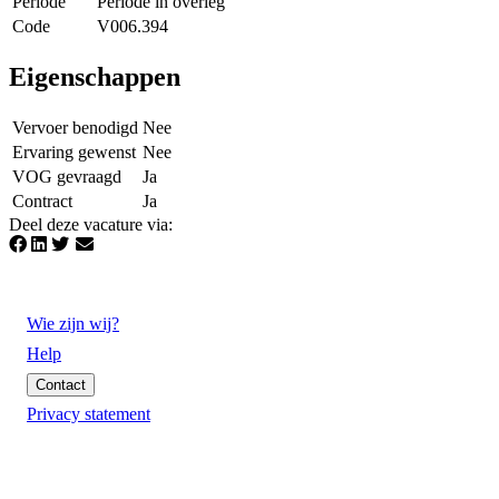
Periode
Periode in overleg
Code
V006.394
Eigenschappen
Vervoer benodigd
Nee
Ervaring gewenst
Nee
VOG gevraagd
Ja
Contract
Ja
Deel deze vacature via
:
Wie zijn wij?
Help
Contact
Privacy statement