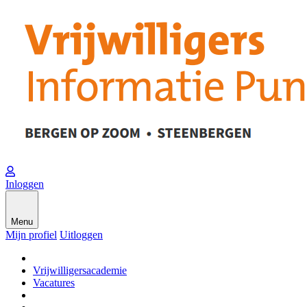
Inloggen
Menu
Mijn profiel
Uitloggen
Vrijwilligersacademie
Vacatures