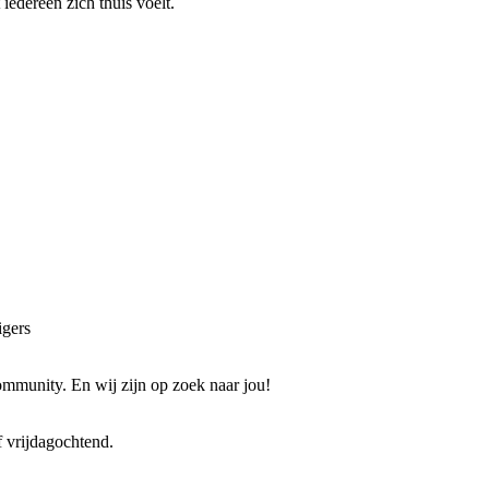
 iedereen zich thuis voelt.
igers
ommunity. En wij zijn op zoek naar jou!
 vrijdagochtend.