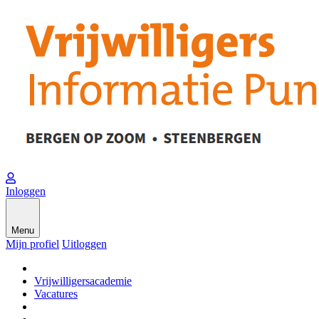
Inloggen
Menu
Mijn profiel
Uitloggen
Vrijwilligersacademie
Vacatures