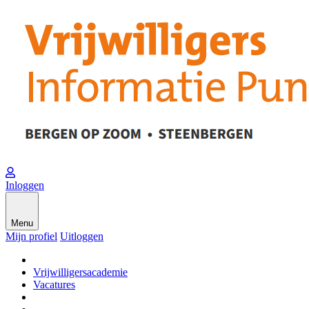
Inloggen
Menu
Mijn profiel
Uitloggen
Vrijwilligersacademie
Vacatures