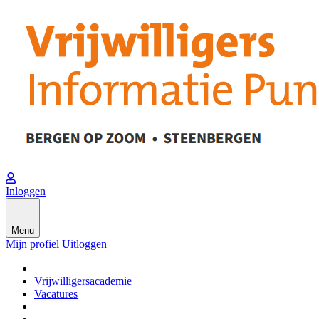
Inloggen
Menu
Mijn profiel
Uitloggen
Vrijwilligersacademie
Vacatures