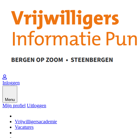
Inloggen
Menu
Mijn profiel
Uitloggen
Vrijwilligersacademie
Vacatures